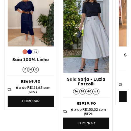
+1
Sai
Saia 100% Linho
P
M
G
Saia Sarja - Luzia
R$669,90
6
Fazzolli
6
x de
R$111,65
sem
juros
36
38
40
+ 2
COMPRAR
R$919,90
6
x de
R$153,32
sem
juros
COMPRAR