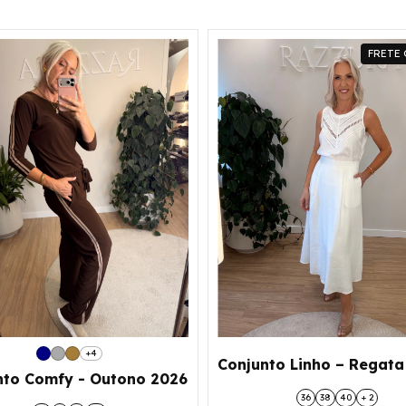
FRETE 
+4
Conjunto Linho – Regata
nto Comfy - Outono 2026
36
38
40
+ 2