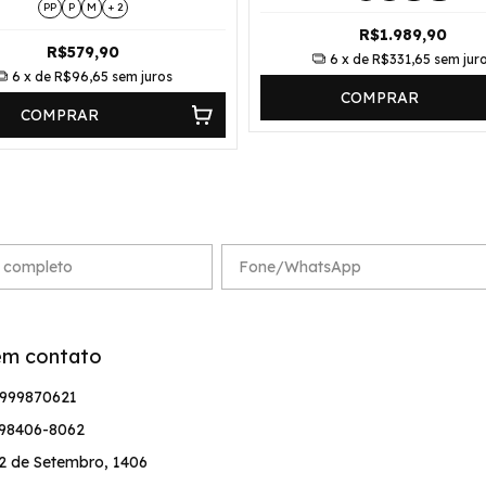
PP
P
M
+ 2
R$1.989,90
R$579,90
6
x de
R$331,65
sem jur
6
x de
R$96,65
sem juros
COMPRAR
COMPRAR
em contato
999870621
 98406-8062
2 de Setembro, 1406