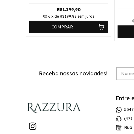
R$1.199,90
uros
6
x de
R$199,98
sem juros
COMPRAR
Receba nossas novidades!
Entre 
5547
(47)
Rua 