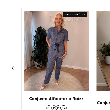
FRETE GRÁTIS
 Prata
Conjunto Alfaiataria Raizz
Conju
PP
P
M
+ 2