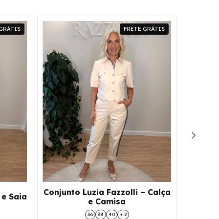
GRÁTIS
FRETE GRÁTIS
Conjunto Luzia Fazzolli – Calça
 e Saia
e Camisa
Con
Pantac
36
38
40
+ 2