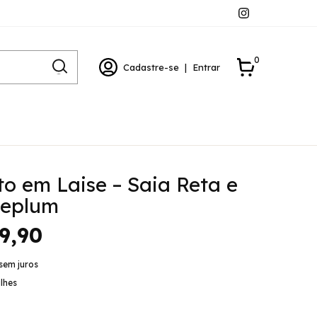
0
Cadastre-se
|
Entrar
o em Laise – Saia Reta e
Peplum
9,90
sem juros
lhes