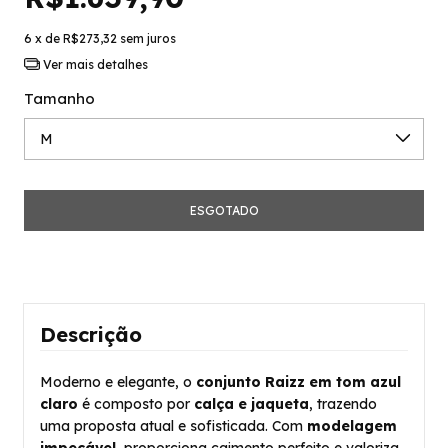
6
x de
R$273,32
sem juros
Ver mais detalhes
Tamanho
Descrição
Moderno e elegante, o
conjunto Raizz em tom azul
claro
é composto por
calça e jaqueta
, trazendo
uma proposta atual e sofisticada. Com
modelagem
impecável
, proporciona caimento perfeito e valoriza