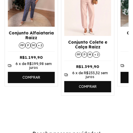
Conjunto Alfaiataria
Co
Raizz
Conjunto Colete e
PP
P
M
+ 2
Calça Raizz
PP
P
M
+ 2
R$1.199,90
6
x de
R$199,98
sem
6
R$1.399,90
juros
6
x de
R$233,32
sem
juros
COMPRAR
COMPRAR