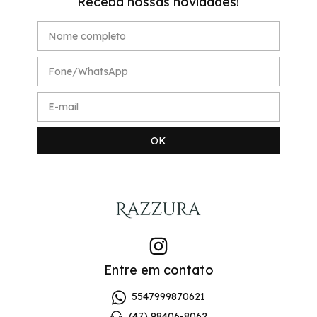
Receba nossas novidades!
Entre em contato
5547999870621
(47) 98406-8062