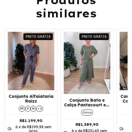
Produtos
similares
FRETE GRÁTIS
FRETE GRÁTIS
Conjunto Alfaiataria
Cami
Conjunto Bata e
Raizz
Coo
Calça Pantacourt em
PP
P
M
+ 2
Linho Italiano
Único
R$1.199,90
R$1.389,90
6
x de
R$199,98
sem
6
juros
6
x de
R$231,65
sem