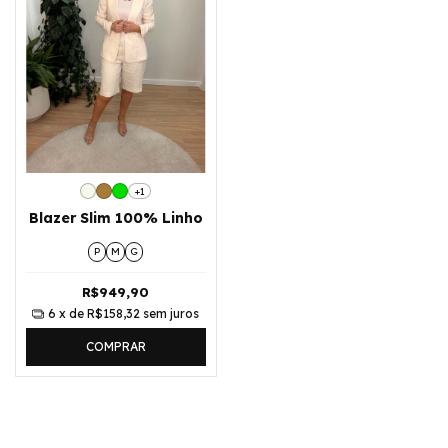
+1
Blazer Slim 100% Linho
P
M
G
R$949,90
6
x de
R$158,32
sem juros
COMPRAR