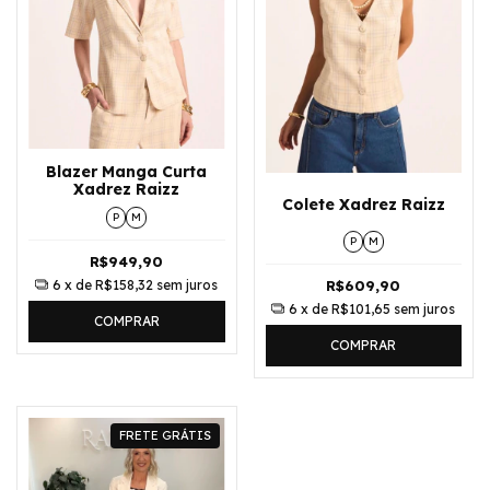
Blazer Manga Curta
Xadrez Raizz
Colete Xadrez Raizz
P
M
P
M
R$949,90
6
x de
R$158,32
sem juros
R$609,90
6
x de
R$101,65
sem juros
COMPRAR
COMPRAR
FRETE GRÁTIS