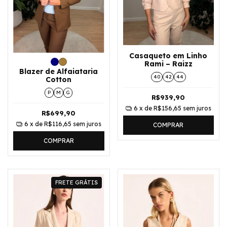
Casaqueto em Linho
Rami – Raizz
Blazer de Alfaiataria
40
42
44
Cotton
P
M
G
R$939,90
6
x de
R$156,65
sem juros
R$699,90
6
x de
R$116,65
sem juros
COMPRAR
COMPRAR
FRETE GRÁTIS